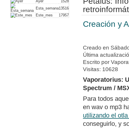
Petalus: In
Ayer
1528
plus)
. Con este
retroinformát
Esta_semana
13516
Este_mes
17957
vídeo compuesto
Creación y A
hack alguno. A
de dispositivos
Nuevo artículo
Creado en Sábado,
a un PC usando
Última actualizaci
Nueva política 
Escrito por Vapora
de periféricos 
Visitas: 10628
Publicado soft
Vaporatorius: 
dos archivos ge
Spectrum / MS
diferencias y e
Para todos aque
con un editor 
en wav o mp3 hab
Publicado
swit
utilizando el otl
columnas bajo
conseguirlo, y s
con todos los 