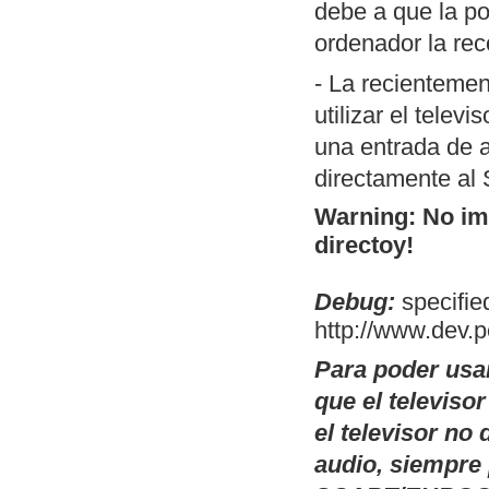
debe a que la po
porción de códi
ordenador la rec
MSX). Permite 
switch.com.
- La recientemen
Conversor de
T
utilizar el telev
código fuente).
una entrada de a
utilidad es la 
directamente al
compilación en
Warning: No ima
operativos, a t
directoy!
posibles cambi
Debug:
OpenMSX GUI:
specified
http://www.dev.
Linux de OpenM
selectores de d
Para poder usa
modelo de MSX a
que el televiso
plataformas don
el televisor n
existen esos bi
audio, siempre