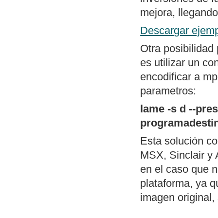
menú al estilo d
mejora, llegando
Mapa general d
Descargar ejemp
Otra posibilidad
es utilizar un c
encodificar a mp
parametros:
lame -s d --pr
programadesti
Esta solución c
MSX, Sinclair y 
en el caso que n
plataforma, ya q
imagen original, 