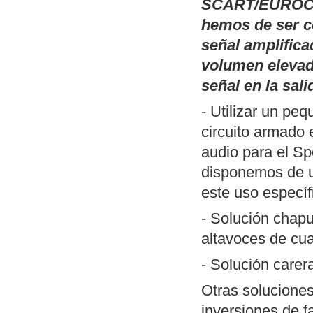
Publicamos
Pal
SCART/EUROCO
(TSR) basadas 
hemos de ser c
monitor de fósf
señal amplifica
inversión del v
volumen elevad
que han perdido
señal en la sali
DOS y un ejemp
- Utilizar un pe
Publicamos
un 
circuito armado 
SciTE (Linux/W
audio para el Sp
ZXSpectrum. Me
disponemos de
herramientas n
este uso específ
desarrollar pro
- Solución chapu
Actualización de
altavoces de cua
MP3
". Incluye
- Solución care
forma reconocib
Nueva revisión
Otras soluciones
aunque funciona
inversiones de f