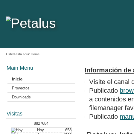
Usted está aquí:
Home
Main Menu
Información de 
Inicio
Visite el canal
Proyectos
Publicado
brow
Downloads
a contenidos e
filemanager favo
Visitas
Publicado
manu
8827684
un epson QX-1
Hoy
658
Nuevo artículo