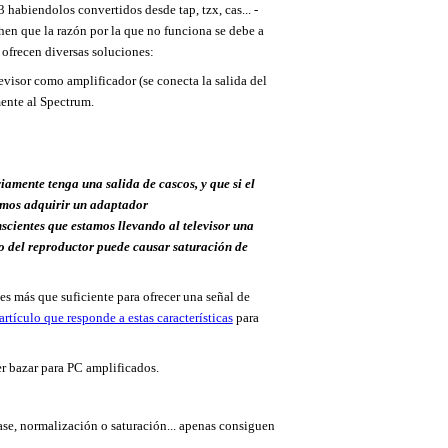
habiendolos convertidos desde tap, tzx, cas... -
hen que la razón por la que no funciona se debe a
 ofrecen diversas soluciones:
levisor como amplificador (se conecta la salida del
mente al Spectrum.
iamente tenga una salida de cascos, y que si el
emos adquirir un adaptador
ntes que estamos llevando al televisor una
o del reproductor puede causar saturación de
s más que suficiente para ofrecer una señal de
artículo que responde a estas características
para
er bazar para PC amplificados.
fase, normalización o saturación... apenas consiguen