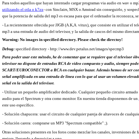
Para todos aquellos que hayan intentado cargar programas via audio en wav o mp3 
utilizando el otla o k7zx
- con Sinclairs, MSX o Amstrad sin conseguirlo, y sospec
que la potencia de salida del mp3 es escasa para que el ordenador la reconozca, se
- La recientemente ofrecida por JJGB (A.K,A. vitux), que consiste en utilizar el te
mp3 a una entrada de audio del televisor, y la salida de cascos del mismo directa
Warning: No images in specified directory. Please check the directoy!
Debug:
specified directory - http://www.dev.petalus.net/images/specmp3
Para poder usar este método, he de comentar que se requiere que el televisor óbv
televisor no dispone de entradas RCA de vídeo compuesto y audio, siempre pod
SCART/EUROCONECTOR a RCA en cualquier bazar. Además hemos de ser conscie
señal amplificada en una entrada de línea con lo que al usar un volumen elevad
señal en la salida del televisor.
- Utilizar un pequeño amplificador dedicado. Cualquier pequeño circuito armado e
audio para el Spectrum y otra como monitor. En nuestra tienda disponemos de un
este uso específico.
- Solución chapucera: usar el circuito de cualquier pareja de altavoces de cualqui
- Solución carera: comprarse un MP3 "Spectrum compatible" ;).
Otras soluciones presentes en los foros como mezclar los canales, inversiones de 
mejora, llegando a desquiciar a uno.