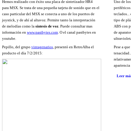
Hemos realizado con éxito una placa de sintetizador HR4
Uno de los
para MSX. Se trata de una pequeña tarjeta de sonido que en el
periférico
caso particular del MSX se conecta a uno de los puertos de
teclados...
joystick, y de ahí al altavoz. Permite tanto la interpretación
tipo de pl
de melodías como la
síntesis de voz
. Puede consultar mas
ABS con pr
información en
www.pastbytes.com
. O el canal pastbytes en
de aparato
youtube.
ultraviolet
Pepillo, del grupo
vintagenarios
, presentó en RetroAlba el
Pese a que 
producto el día 7/2/2015:
tenacidad.
relativame
apariencia 
Leer más