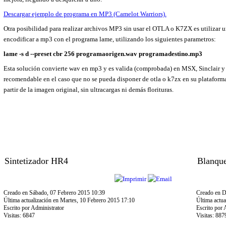
Descargar ejemplo de programa en MP3 (Camelot Warriors).
Otra posibilidad para realizar archivos MP3 sin usar el OTLA o K7ZX es utilizar 
encodificar a mp3 con el programa lame, utilizando los siguientes parametros:
lame -s d --preset cbr 256 programaorigen.wav programadestino.mp3
Esta solución convierte wav en mp3 y es valida (comprobada) en MSX, Sinclair y 
recomendable en el caso que no se pueda disponer de otla o k7zx en su platafor
partir de la imagen original, sin ultracargas ni demás florituras.
Sintetizador HR4
Blanque
Creado en Sábado, 07 Febrero 2015 10:39
Creado en D
Última actualización en Martes, 10 Febrero 2015 17:10
Última actu
Escrito por Administrator
Escrito por 
Visitas: 6847
Visitas: 887