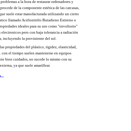
 problemas a la hora de restaurar ordenadores y
s procede de la componente estética de las carcasas,
 que suele estar manofacturada utilizando un cierto
ástico llamado Acrilonitrilo Butadieno Estireno o
opiedades ideales para su uso como "envoltorio"
s electronicos pero con baja tolerancia a radiación
a, incluyendo la proviniente del sol.
las propiedades del plástico, rigidez, elasticidad,
.. con el tiempo suelen mantenerse en equipos
nte bien cuidados, no sucede lo mismo con su
externa, ya que suele amarillear.
...