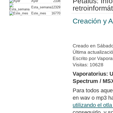
Petalus: In
Ayer
2108
plus)
. Con este
retroinformát
Esta_semana
12329
Este_mes
16770
vídeo compuesto
Creación y A
hack alguno. A
de dispositivos
Nuevo artículo
a un PC usando
Creado en Sábado,
Nueva política 
Última actualizaci
de periféricos 
Escrito por Vapora
Visitas: 10628
Publicado soft
dos archivos ge
Vaporatorius: 
diferencias y e
Spectrum / MS
con un editor 
Para todos aque
Publicado
swit
en wav o mp3 hab
columnas bajo
utilizando el otl
con todos los 
conseguirlo, y s