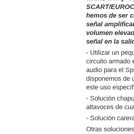
Publicamos
Pal
SCART/EUROCO
(TSR) basadas 
hemos de ser c
monitor de fósf
señal amplifica
inversión del v
volumen elevad
que han perdido
señal en la sali
DOS y un ejemp
- Utilizar un pe
Publicamos
un 
circuito armado 
SciTE (Linux/W
audio para el Sp
ZXSpectrum. Me
disponemos de
herramientas n
este uso específ
desarrollar pro
Actualización de
- Solución chapu
MP3
". Incluye
altavoces de cua
forma reconocib
- Solución care
Nueva revisión
Otras soluciones
aunque funciona