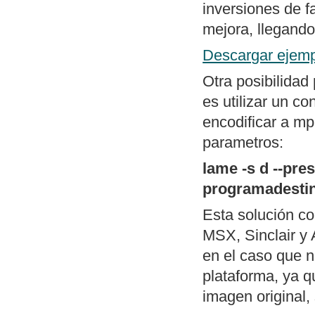
inversiones de f
menú al estilo d
mejora, llegando
Mapa general d
Descargar ejemp
Otra posibilidad
es utilizar un c
encodificar a mp
parametros:
lame -s d --pr
programadesti
Esta solución c
MSX, Sinclair y 
en el caso que n
plataforma, ya q
imagen original, 