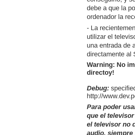
porción de códi
debe a que la po
MSX). Permite 
ordenador la rec
switch.com.
- La recientemen
Conversor de
T
utilizar el telev
código fuente).
una entrada de a
utilidad es la 
directamente al
compilación en
Warning: No ima
operativos, a t
directoy!
posibles cambi
OpenMSX GUI:
Debug:
specified
Linux de OpenM
http://www.dev.
selectores de d
Para poder usa
modelo de MSX a
que el televiso
plataformas don
el televisor n
existen esos bi
audio, siempre