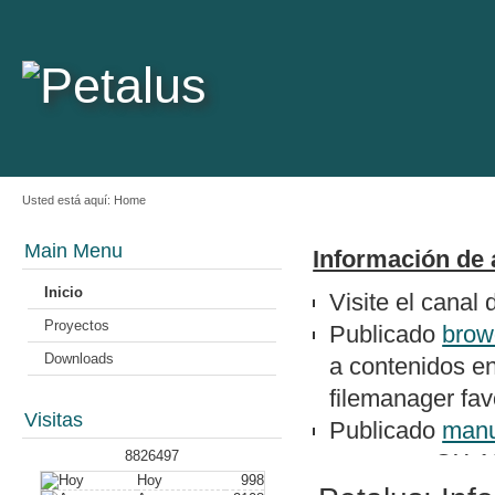
Usted está aquí:
Home
Main Menu
Información de 
Inicio
Visite el canal
Proyectos
Publicado
brow
Downloads
a contenidos e
filemanager favo
Visitas
Publicado
manu
8826497
un epson QX-1
Hoy
998
Nuevo artículo