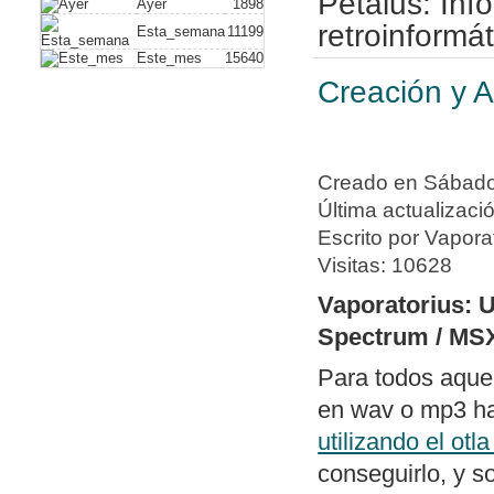
Petalus: In
Ayer
1898
plus)
. Con este
retroinformát
Esta_semana
11199
Este_mes
15640
vídeo compuesto
Creación y A
hack alguno. A
de dispositivos
Nuevo artículo
Creado en Sábado,
a un PC usando
Última actualizaci
Nueva política 
Escrito por Vapora
de periféricos 
Visitas: 10628
Publicado soft
Vaporatorius: 
dos archivos ge
Spectrum / MS
diferencias y e
Para todos aque
con un editor 
en wav o mp3 hab
Publicado
swit
utilizando el otl
columnas bajo
conseguirlo, y s
con todos los 