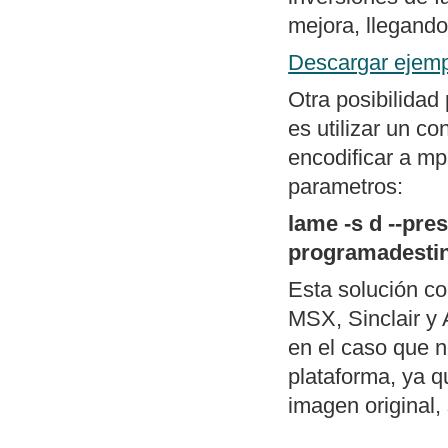
menú al estilo d
mejora, llegando
Mapa general d
Descargar ejemp
Otra posibilidad
es utilizar un c
encodificar a mp
parametros:
lame -s d --pr
programadesti
Esta solución c
MSX, Sinclair y 
en el caso que n
plataforma, ya q
imagen original, 