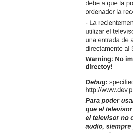
debe a que la po
porción de códi
ordenador la rec
MSX). Permite 
switch.com.
- La recientemen
Conversor de
T
utilizar el telev
código fuente).
una entrada de a
utilidad es la 
directamente al
compilación en
Warning: No ima
operativos, a t
directoy!
posibles cambi
Debug:
OpenMSX GUI:
specified
http://www.dev.
Linux de OpenM
selectores de d
Para poder usa
modelo de MSX a
que el televiso
plataformas don
el televisor n
existen esos bi
audio, siempre