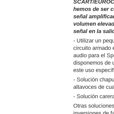
Publicamos
Pal
SCART/EUROCO
(TSR) basadas 
hemos de ser c
monitor de fósf
señal amplifica
inversión del v
volumen elevad
que han perdido
señal en la sali
DOS y un ejemp
- Utilizar un pe
Publicamos
un 
circuito armado 
SciTE (Linux/W
audio para el Sp
ZXSpectrum. Me
disponemos de
herramientas n
este uso específ
desarrollar pro
- Solución chapu
Actualización de
altavoces de cua
MP3
". Incluye
- Solución care
forma reconocib
Nueva revisión
Otras soluciones
aunque funciona
inversiones de f