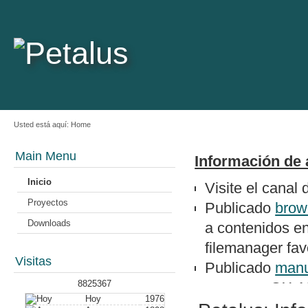
Usted está aquí:
Home
Main Menu
Información de 
Inicio
Visite el canal
Proyectos
Publicado
brow
Downloads
a contenidos e
filemanager favo
Visitas
Publicado
manu
8825367
un epson QX-1
Hoy
1976
Nuevo artículo