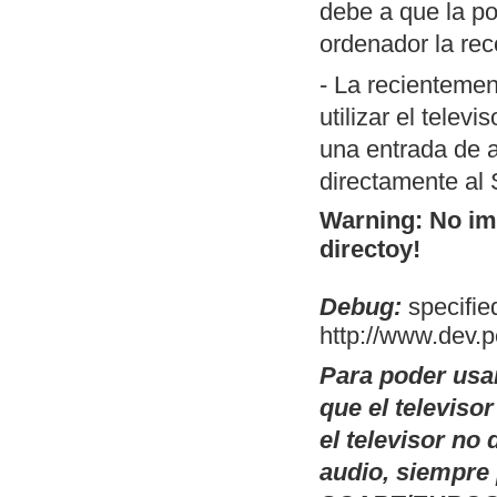
debe a que la po
porción de códi
ordenador la rec
MSX). Permite 
switch.com.
- La recientemen
Conversor de
T
utilizar el telev
código fuente).
una entrada de a
utilidad es la 
directamente al
compilación en
Warning: No ima
operativos, a t
directoy!
posibles cambi
Debug:
OpenMSX GUI:
specified
http://www.dev.
Linux de OpenM
selectores de d
Para poder usa
modelo de MSX a
que el televiso
plataformas don
el televisor n
existen esos bi
audio, siempre