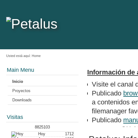
Usted está aquí:
Home
Main Menu
Información de 
Inicio
Visite el canal
Proyectos
Publicado
brow
Downloads
a contenidos e
filemanager favo
Visitas
Publicado
manu
8825103
un epson QX-1
Hoy
1712
Nuevo artículo