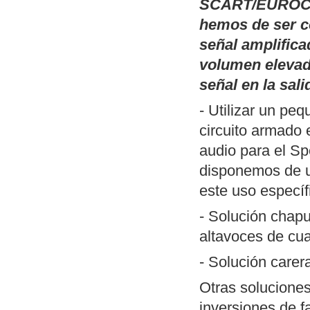
Publicamos
Pal
SCART/EUROCO
(TSR) basadas 
hemos de ser c
monitor de fósf
señal amplifica
inversión del v
volumen elevad
que han perdido
señal en la sali
DOS y un ejemp
- Utilizar un pe
Publicamos
un 
circuito armado 
SciTE (Linux/W
audio para el Sp
ZXSpectrum. Me
disponemos de
herramientas n
este uso específ
desarrollar pro
- Solución chapu
Actualización de
altavoces de cua
MP3
". Incluye
- Solución care
forma reconocib
Nueva revisión
Otras soluciones
aunque funciona
inversiones de f