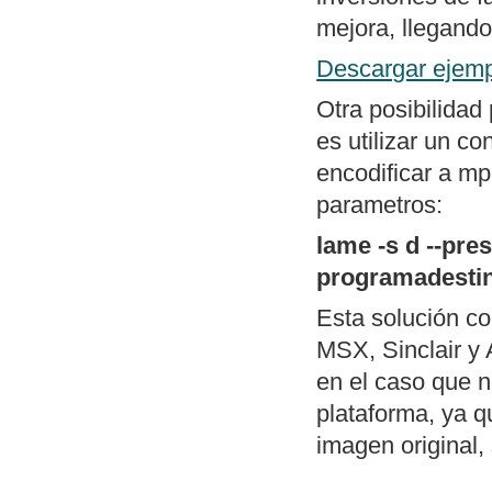
menú al estilo d
mejora, llegando
Mapa general d
Descargar ejemp
Otra posibilidad
es utilizar un c
encodificar a mp
parametros:
lame -s d --pr
programadesti
Esta solución c
MSX, Sinclair y 
en el caso que n
plataforma, ya q
imagen original, 