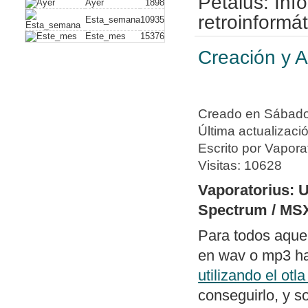
Petalus: In
Ayer
1898
plus)
. Con este
retroinformát
Esta_semana
10935
Este_mes
15376
vídeo compuesto
Creación y A
hack alguno. A
de dispositivos
Nuevo artículo
Creado en Sábado,
a un PC usando
Última actualizaci
Nueva política 
Escrito por Vapora
de periféricos 
Visitas: 10628
Publicado soft
Vaporatorius: 
dos archivos ge
Spectrum / MS
diferencias y e
Para todos aque
con un editor 
en wav o mp3 hab
Publicado
swit
utilizando el otl
columnas bajo
conseguirlo, y s
con todos los 