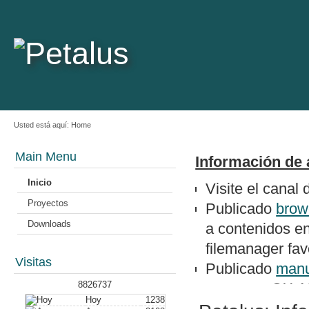
Usted está aquí:
Home
Main Menu
Información de 
Inicio
Visite el canal
Proyectos
Publicado
brow
Downloads
a contenidos e
filemanager favo
Visitas
Publicado
manu
8826737
un epson QX-1
Hoy
1238
Nuevo artículo