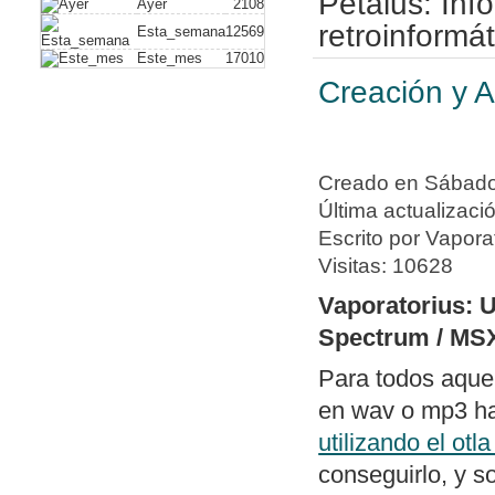
Petalus: In
Ayer
2108
plus)
. Con este
retroinformát
Esta_semana
12569
Este_mes
17010
vídeo compuesto
Creación y A
hack alguno. A
de dispositivos
Nuevo artículo
Creado en Sábado,
a un PC usando
Última actualizaci
Nueva política 
Escrito por Vapora
de periféricos 
Visitas: 10628
Publicado soft
Vaporatorius: 
dos archivos ge
Spectrum / MS
diferencias y e
Para todos aque
con un editor 
en wav o mp3 hab
Publicado
swit
utilizando el otl
columnas bajo
conseguirlo, y s
con todos los 