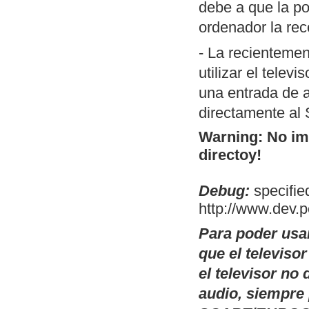
debe a que la po
porción de códi
ordenador la rec
MSX). Permite 
switch.com.
- La recientemen
Conversor de
T
utilizar el telev
código fuente).
una entrada de a
utilidad es la 
directamente al
compilación en
Warning: No ima
operativos, a t
directoy!
posibles cambi
Debug:
OpenMSX GUI:
specified
http://www.dev.
Linux de OpenM
selectores de d
Para poder usa
modelo de MSX a
que el televiso
plataformas don
el televisor n
existen esos bi
audio, siempre