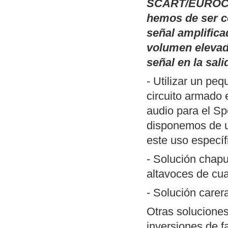
Publicamos
Pal
SCART/EUROCO
(TSR) basadas 
hemos de ser c
monitor de fósf
señal amplifica
inversión del v
volumen elevad
que han perdido
señal en la sali
DOS y un ejemp
- Utilizar un pe
Publicamos
un 
circuito armado 
SciTE (Linux/W
audio para el Sp
ZXSpectrum. Me
disponemos de
herramientas n
este uso específ
desarrollar pro
- Solución chapu
Actualización de
altavoces de cua
MP3
". Incluye
- Solución care
forma reconocib
Nueva revisión
Otras soluciones
aunque funciona
inversiones de f