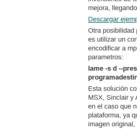
menú al estilo d
mejora, llegando
Mapa general d
Descargar ejemp
Otra posibilidad
es utilizar un c
encodificar a mp
parametros:
lame -s d --pr
programadesti
Esta solución c
MSX, Sinclair y 
en el caso que n
plataforma, ya q
imagen original, 