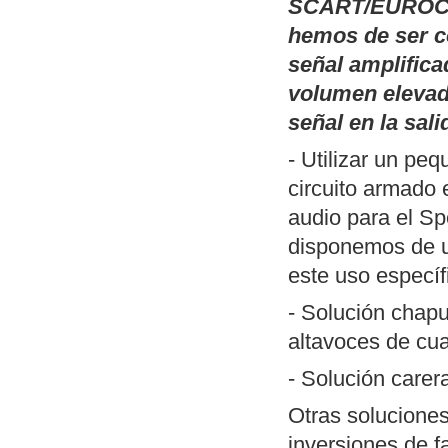
Publicamos
Pal
SCART/EUROCO
(TSR) basadas 
hemos de ser c
monitor de fósf
señal amplifica
inversión del v
volumen elevad
que han perdido
señal en la sali
DOS y un ejemp
- Utilizar un pe
Publicamos
un 
circuito armado 
SciTE (Linux/W
audio para el Sp
ZXSpectrum. Me
disponemos de
herramientas n
este uso específ
desarrollar pro
- Solución chapu
Actualización de
altavoces de cua
MP3
". Incluye
- Solución care
forma reconocib
Nueva revisión
Otras soluciones
aunque funciona
inversiones de f