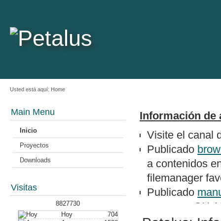
Usted está aquí:
Home
Main Menu
Información de 
Inicio
Visite el canal
Proyectos
Publicado
brow
Downloads
a contenidos e
filemanager favo
Visitas
Publicado
manu
8827730
un epson QX-1
Hoy
704
Nuevo artículo