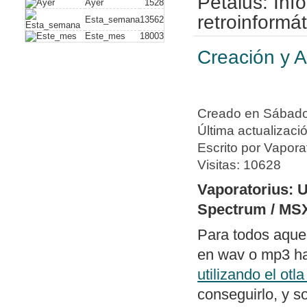
Petalus: In
Ayer
1528
plus)
. Con este
retroinformát
Esta_semana
13562
Este_mes
18003
vídeo compuesto
Creación y A
hack alguno. A
de dispositivos
Nuevo artículo
Creado en Sábado,
a un PC usando
Última actualizaci
Nueva política 
Escrito por Vapora
de periféricos 
Visitas: 10628
Publicado soft
Vaporatorius: 
dos archivos ge
Spectrum / MS
diferencias y e
Para todos aque
con un editor 
en wav o mp3 hab
Publicado
swit
utilizando el otl
columnas bajo
conseguirlo, y s
con todos los 