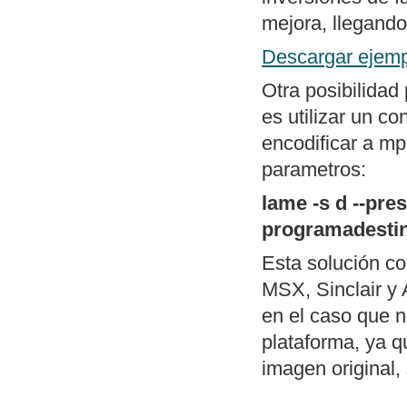
menú al estilo d
mejora, llegando
Mapa general d
Descargar ejemp
Otra posibilidad
es utilizar un c
encodificar a mp
parametros:
lame -s d --pr
programadesti
Esta solución c
MSX, Sinclair y 
en el caso que n
plataforma, ya q
imagen original, 