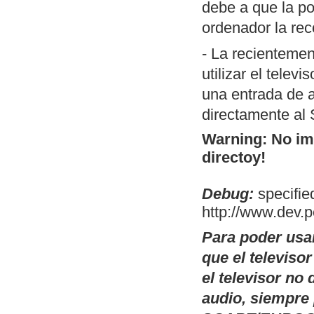
debe a que la po
porción de códi
ordenador la rec
MSX). Permite 
switch.com.
- La recientemen
Conversor de
T
utilizar el telev
código fuente).
una entrada de a
utilidad es la 
directamente al
compilación en
Warning: No ima
operativos, a t
directoy!
posibles cambi
Debug:
OpenMSX GUI:
specified
http://www.dev.
Linux de OpenM
selectores de d
Para poder usa
modelo de MSX a
que el televiso
plataformas don
el televisor n
existen esos bi
audio, siempre