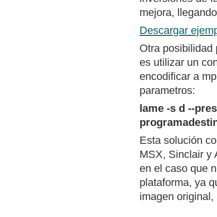
menú al estilo d
mejora, llegando
Mapa general d
Descargar ejemp
Otra posibilidad
es utilizar un c
encodificar a mp
parametros:
lame -s d --pr
programadesti
Esta solución c
MSX, Sinclair y 
en el caso que n
plataforma, ya q
imagen original, 