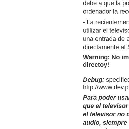
debe a que la po
porción de códi
ordenador la rec
MSX). Permite 
switch.com.
- La recientemen
Conversor de
T
utilizar el telev
código fuente).
una entrada de a
utilidad es la 
directamente al
compilación en
Warning: No ima
operativos, a t
directoy!
posibles cambi
Debug:
OpenMSX GUI:
specified
http://www.dev.
Linux de OpenM
selectores de d
Para poder usa
modelo de MSX a
que el televiso
plataformas don
el televisor n
existen esos bi
audio, siempre