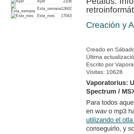
Petalus: In
Ayer
2108
plus)
. Con este
retroinformát
Esta_semana
12602
Este_mes
17043
vídeo compuesto
Creación y A
hack alguno. A
de dispositivos
Nuevo artículo
Creado en Sábado,
a un PC usando
Última actualizaci
Nueva política 
Escrito por Vapora
de periféricos 
Visitas: 10628
Publicado soft
Vaporatorius: 
dos archivos ge
Spectrum / MS
diferencias y e
Para todos aque
con un editor 
en wav o mp3 hab
Publicado
swit
utilizando el otl
columnas bajo
conseguirlo, y s
con todos los 