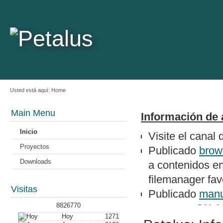
Usted está aquí:
Home
Main Menu
Información de 
Inicio
Visite el canal
Proyectos
Publicado
brow
Downloads
a contenidos e
filemanager favo
Visitas
Publicado
manu
8826770
un epson QX-1
Hoy
1271
Nuevo artículo