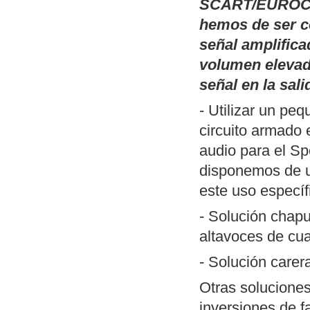
Publicamos
Pal
SCART/EUROCO
(TSR) basadas 
hemos de ser c
monitor de fósf
señal amplifica
inversión del v
volumen elevad
que han perdido
señal en la sali
DOS y un ejemp
- Utilizar un pe
Publicamos
un 
circuito armado 
SciTE (Linux/W
audio para el Sp
ZXSpectrum. Me
disponemos de
herramientas n
este uso específ
desarrollar pro
- Solución chapu
Actualización de
altavoces de cua
MP3
". Incluye
- Solución care
forma reconocib
Nueva revisión
Otras soluciones
aunque funciona
inversiones de f