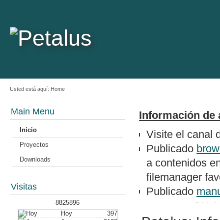
Usted está aquí:
Home
Main Menu
Información de 
Inicio
Visite el canal
Proyectos
Publicado
brow
Downloads
a contenidos e
filemanager favo
Visitas
Publicado
manu
8825896
un epson QX-1
Hoy
397
Nuevo artículo