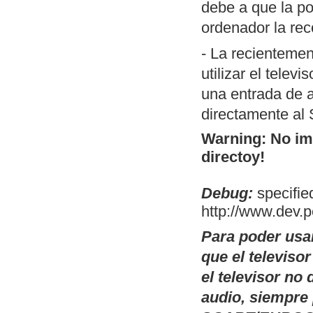
debe a que la po
porción de códi
ordenador la rec
MSX). Permite 
switch.com.
- La recientemen
Conversor de
T
utilizar el telev
código fuente).
una entrada de a
utilidad es la 
directamente al
compilación en
Warning: No ima
operativos, a t
directoy!
posibles cambi
Debug:
OpenMSX GUI:
specified
http://www.dev.
Linux de OpenM
selectores de d
Para poder usa
modelo de MSX a
que el televiso
plataformas don
el televisor n
existen esos bi
audio, siempre