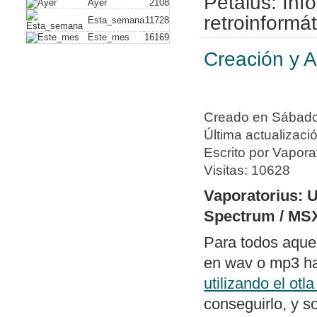
Petalus: In
Ayer
2108
plus)
. Con este
retroinformát
Esta_semana
11728
Este_mes
16169
vídeo compuesto
Creación y A
hack alguno. A
de dispositivos
Nuevo artículo
Creado en Sábado,
a un PC usando
Última actualizaci
Nueva política 
Escrito por Vapora
de periféricos 
Visitas: 10628
Publicado soft
Vaporatorius: 
dos archivos ge
Spectrum / MS
diferencias y e
Para todos aque
con un editor 
en wav o mp3 hab
Publicado
swit
utilizando el otl
columnas bajo
conseguirlo, y s
con todos los 