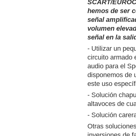
Publicamos
Pal
SCART/EUROCO
(TSR) basadas 
hemos de ser c
monitor de fósf
señal amplifica
inversión del v
volumen elevad
que han perdido
señal en la sali
DOS y un ejemp
- Utilizar un pe
Publicamos
un 
circuito armado 
SciTE (Linux/W
audio para el Sp
ZXSpectrum. Me
disponemos de
herramientas n
este uso específ
desarrollar pro
- Solución chapu
Actualización de
altavoces de cua
MP3
". Incluye
- Solución care
forma reconocib
Nueva revisión
Otras soluciones
aunque funciona
inversiones de f