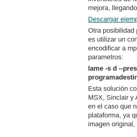
menú al estilo d
mejora, llegando
Mapa general d
Descargar ejemp
Otra posibilidad
es utilizar un c
encodificar a mp
parametros:
lame -s d --pr
programadesti
Esta solución c
MSX, Sinclair y 
en el caso que n
plataforma, ya q
imagen original, 