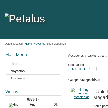
Usted está aquí:
Home
Proyectos
Sega Megadrive
Main Menu
Accesorios y cables para l
Inicio
Ordenar por
ID producto +/-
Proyectos
Downloads
Sega Megadrive
Cable
Visitas
Megadr
8823417
Hoy
26
Cable para