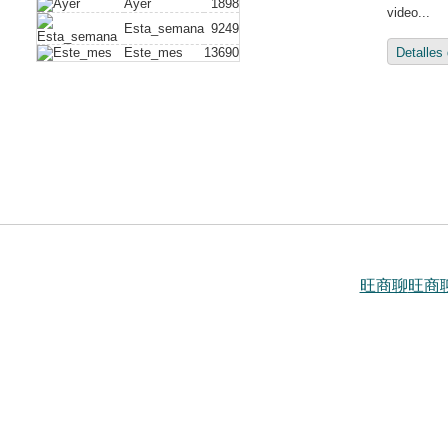
Ayer
1898
video...
Esta_semana
9249
Este_mes
13690
Detalles
旺商聊
旺商