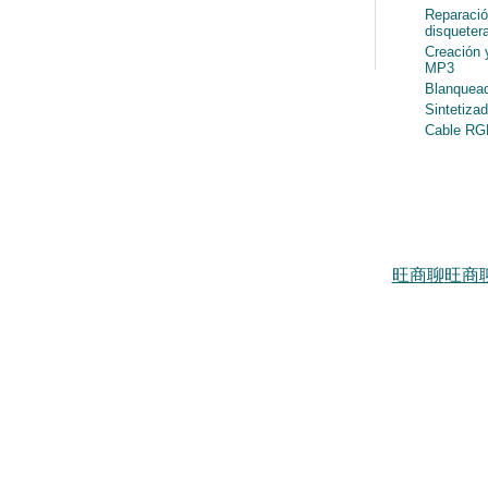
porción de códi
Reparació
disqueter
MSX). Permite 
Creación 
MP3
switch.com.
Blanquead
Conversor de
T
Sintetiza
Cable RGB
código fuente).
utilidad es la 
compilación en
operativos, a t
posibles cambi
旺商聊
旺商
OpenMSX GUI:
Linux de OpenM
selectores de d
modelo de MSX a
plataformas don
existen esos bi