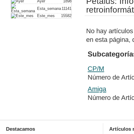
Petalus: In
Ayer
1898
plus)
. Con este
retroinformát
Esta_semana
11141
Este_mes
15582
vídeo compuesto
hack alguno. A
No hay artículos
de dispositivos
en esta página, 
Nuevo artículo
a un PC usando
Subcategoría
Nueva política 
CP/M
de periféricos 
Número de Artí
Publicado soft
dos archivos ge
Amiga
diferencias y e
Número de Artí
con un editor 
Publicado
swit
columnas bajo
Destacamos
con todos los 
Artículos 