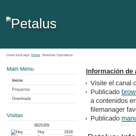
Usted está aquí:
Home
Sistemas Operativos
Main Menu
Información de 
Inicio
Visite el canal
Proyectos
Publicado
brow
Downloads
a contenidos e
filemanager favo
Visitas
Publicado
manu
8825309
un epson QX-1
Hoy
1918
Nuevo artículo