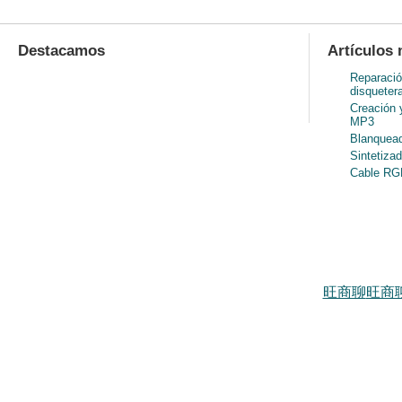
menú al estilo d
Mapa general d
Destacamos
Artículos 
Reparació
disqueter
Creación 
MP3
Blanquead
Sintetiza
Cable RGB
旺商聊
旺商