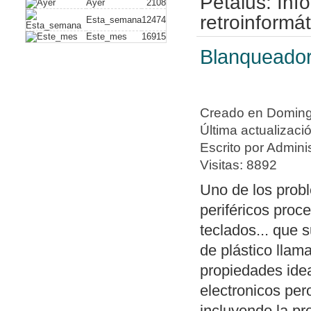
Petalus: In
Ayer
2108
plus)
. Con este
retroinformát
Esta_semana
12474
Este_mes
16915
vídeo compuesto
Blanqueador
hack alguno. A
de dispositivos
Nuevo artículo
Creado en Doming
a un PC usando
Última actualizac
Nueva política 
Escrito por Adminis
de periféricos 
Visitas: 8892
Publicado soft
Uno de los probl
dos archivos ge
periféricos proc
diferencias y e
teclados... que 
con un editor 
de plástico llam
Publicado
swit
propiedades idea
columnas bajo
electronicos pero
con todos los 
incluyendo la pro