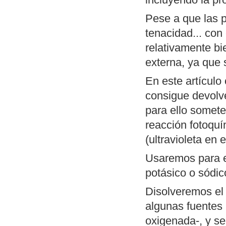
porción de códi
Pese a que las pr
MSX). Permite 
tenacidad... con
switch.com.
relativamente b
Conversor de
T
externa, ya que 
código fuente).
En este artículo
utilidad es la 
consigue devolver
compilación en
para ello somete
operativos, a t
reacción fotoquí
posibles cambi
(ultravioleta en
OpenMSX GUI:
Linux de OpenM
Usaremos para e
selectores de d
potásico o sódico
modelo de MSX a
Disolveremos el
plataformas don
algunas fuentes
existen esos bi
oxigenada-, y s