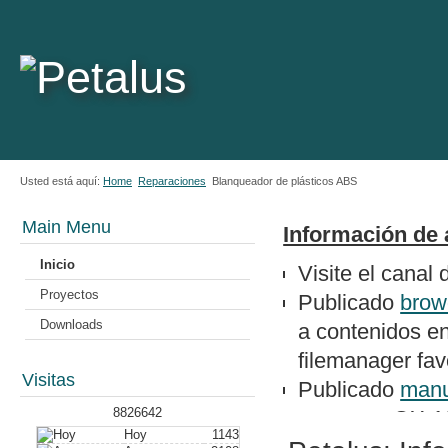
Usted está aquí:
Home
Reparaciones
Blanqueador de plásticos ABS
Main Menu
Información de 
Inicio
Visite el canal
Proyectos
Publicado
brow
Downloads
a contenidos e
filemanager favo
Visitas
Publicado
manu
8826642
un epson QX-1
Hoy
1143
Nuevo artículo