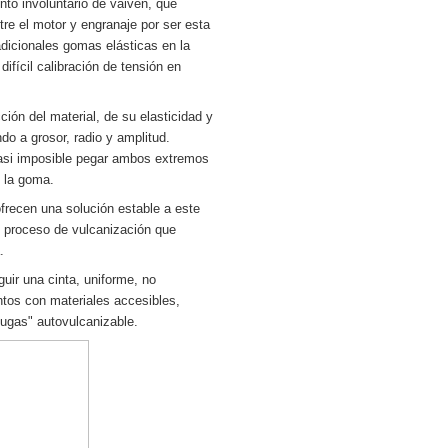
nto involuntario de vaivén, que
ncional de la shell "comandante vaporatorius"
tre el motor y engranaje por ser esta
adicionales gomas elásticas en la
fícil calibración de tensión en
ción del material, de su elasticidad y
ndo a grosor, radio y amplitud.
 casi imposible pegar ambos extremos
e la goma.
frecen una solución estable a este
n proceso de vulcanización que
.
guir una cinta, uniforme, no
ntos con materiales accesibles,
fugas" autovulcanizable.