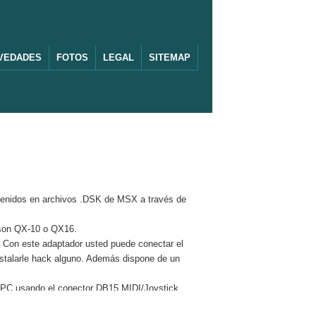
VEDADES
FOTOS
LEGAL
SITEMAP
ntenidos en archivos .DSK de MSX a través de
pson QX-10 o QX16.
. Con este adaptador usted puede conectar el
nstalarle hack alguno. Además dispone de un
 PC usando el conector DB15 MIDI/Joystick.
iféricos de esta web y código fuente del