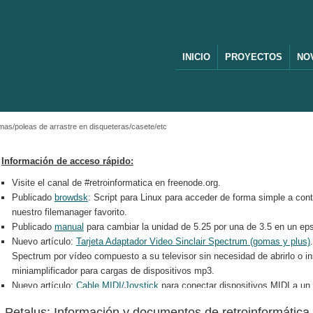
INICIO
PROYECTOS
NO
as/poleas de arrastre en disqueteras/casete/etc
Información de acceso rápido:
Visite el canal de #retroinformatica en freenode.org.
Publicado
browdsk
: Script para Linux para acceder de forma simple a co
nuestro filemanager favorito.
Publicado
manual
para cambiar la unidad de 5.25 por una de 3.5 en un e
Nuevo artículo:
Tarjeta Adaptador Video Sinclair Spectrum (gomas y plus)
Spectrum por vídeo compuesto a su televisor sin necesidad de abrirlo o i
miniamplificador para cargas de dispositivos mp3.
Nuevo artículo:
Cable MIDI/Joystick
para conectar dispositivos MIDI a un
Nueva política de tratamiento de datos referentes a la construcción de per
Petalus: Información y documentos de retroinformática