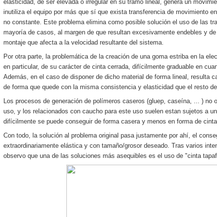
elasticidad, de ser elevada o irregular en su tramo lineal, genera un movimie
Nueva revisión del
FakeDos 0.3
. Incluye una versión preliminar aunque fu
inutiliza el equipo por más que sí que exista transferencia de movimiento en
que es un menú al estilo del frontend del fatware.
no constante. Este problema elimina como posible solución el uso de las tr
Mapa general de artículos en el menú
Sitemap
.
mayoría de casos, al margen de que resultan excesivamente endebles y de di
montaje que afecta a la velocidad resultante del sistema.
Por otra parte, la problemática de la creación de una goma estriba en la elec
en particular, de su carácter de cinta cerrada, difícilmente graduable en cua
Además, en el caso de disponer de dicho material de forma lineal, resulta
de forma que quede con la misma consistencia y elasticidad que el resto d
Los procesos de generación de polímeros caseros (gluep, caseína, ... ) no o
uso, y los relacionados con caucho para este uso suelen estan sujetos a u
difícilmente se puede conseguir de forma casera y menos en forma de cinta
Con todo, la solución al problema original pasa justamente por ahí, el conse
extraordinariamente elástica y con tamaño/grosor deseado. Tras varios inte
observo que una de las soluciones más asequibles es el uso de "cinta tapa