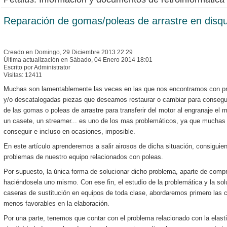
software.
Publicado software
diferenciado
r en nuestro repositorio (compara dos arch
Reparación de gomas/poleas de arrastre en disqu
todas las diferencias y en que difieren uno y otro. Valido para buscar ch
Publicado
switch80
, un programa para conseguir poner el MSX a 80 co
compatibilidad visual con todos los programas de CPM. Es una adaptació
Creado en Domingo, 29 Diciembre 2013 22:29
de dev.petalus.net para MSX). Permite poner la consola a 80 o a 40 ejec
Última actualización en Sábado, 04 Enero 2014 18:01
Conversor de
Tap a TZX
para Linux de dev.petalus.net (incluye código fue
Escrito por Administrator
Visitas: 12411
de similar utilidad es la de estar programado en turbopascal, permitiendo
plataformas y sistemas operativos, a través de freepascal/turbopascal, y
Muchas son lamentablemente las veces en las que nos encontramos con pr
hipotética necesidad de adaptación.
y/o descatalogadas piezas que deseamos restaurar o cambiar para consegui
OpenMSX GUI: Publicamos
OMSXGui
, que es un lanzador para Linux de
de las gomas o poleas de arrastre para transferir del motor al engranaje el
con selectores de discos, cartuchos y ficheros de casete, así como del 
un casete, un streamer... es uno de los mas problemáticos, ya que muchas 
alternativa sencilla para plataformas donde resulta dificil compilar OpenM
conseguir e incluso en ocasiones, imposible.
Publicamos
Palutils
, que es un conjunto de herramientas residentes (TSR
En este artículo aprenderemos a salir airosos de dicha situación, consigui
simular un monitor de fósforo verde/blanco así como realizar funciones de 
problemas de nuestro equipo relacionados con poleas.
colores para monitores que han perdido brillo. Se incluye código fuente y
Por supuesto, la única forma de solucionar dicho problema, aparte de comp
para Linux.
haciéndosela uno mismo. Con ese fin, el estudio de la problemática y la sol
Publicamos
un conjunto de scripts
para cruzar el popular editor SciTE (Li
caseras de sustitución en equipos de toda clase, abordaremos primero las 
ZXSpectrum. Mediante estos scripts, un emulador y las herramientas nec
menos favorables en la elaboración.
desarrollar programas.
Actualización del artículo "
Creación y amplificación para cargas con MP3
"
Por una parte, tenemos que contar con el problema relacionado con la elasti
Lame de forma reconocible por las máquinas.