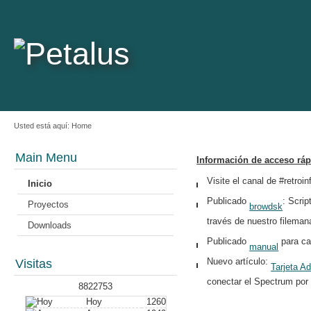
Usted está aquí:
Home
Main Menu
Información de acceso ráp
Visite el canal de #retroi
Inicio
Publicado
: Scri
Proyectos
browdsk
través de nuestro filemana
Downloads
Publicado
para ca
manual
Nuevo artículo:
Visitas
Tarjeta A
conectar el Spectrum por 
8822753
Hoy
1260
Además dispone de un min