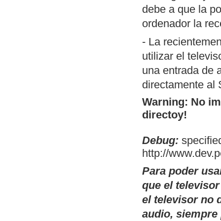
estáticas, con selectore
debe a que la po
Pretende ser una alternat
ordenador la rec
existen esos binarios.
- La recientemen
Publicamos
, que
Palutils
utilizar el telev
poder simular un monitor 
una entrada de a
reforzamiento de los colo
directamente al
DOS y un ejemplo compila
Warning: No ima
Publicamos
un conjunto d
directoy!
Boriel para ZXSpectrum. 
completo IDE para desarr
Debug:
specified
Actualización del artículo 
http://www.dev.
MP3 con el Lame de forma
Para poder usa
Nueva revisión del
FakeD
que el televiso
vaporatorius" que es un me
el televisor n
Mapa general de artículo
audio, siempre