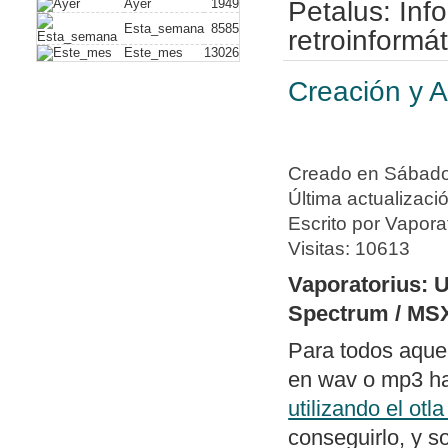
Ayer
1949
Petalus: In
Nuevo artículo:
Cable MID
Esta_semana
8585
retroinformát
MIDI/Joystick.
Este_mes
13026
Nueva política de tratami
Creación y A
software.
Publicado software
difere
posición de todas las dife
Creado en Sábado,
hexadecimal con snapsho
Última actualizaci
Publicado
, un 
Escrito por Vapora
switch80
Visitas: 10613
compatibilidad visual co
(terminal de dev.petalus.
Vaporatorius: 
Conversor de
p
Spectrum / MS
Tap a TZX
programas de similar util
Para todos aque
variedad de plataformas y
en wav o mp3 hab
cambios en una hipotétic
utilizando el otl
OpenMSX GUI: Publica
conseguirlo, y s